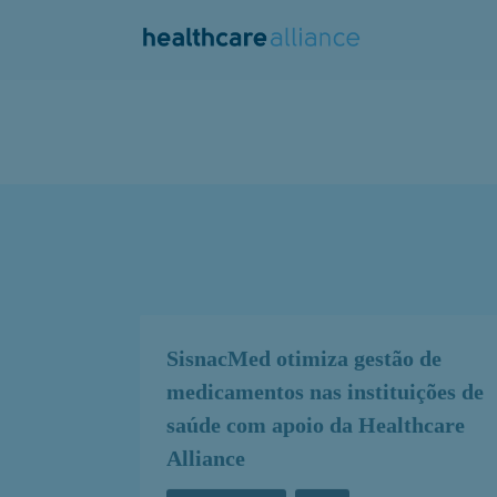
Skip
to
content
SisnacMed otimiza gestão de
medicamentos nas instituições de
saúde com apoio da Healthcare
Alliance
Sala de Imprensa
Todos
Healthcare Alliance
Nov 21, 2023