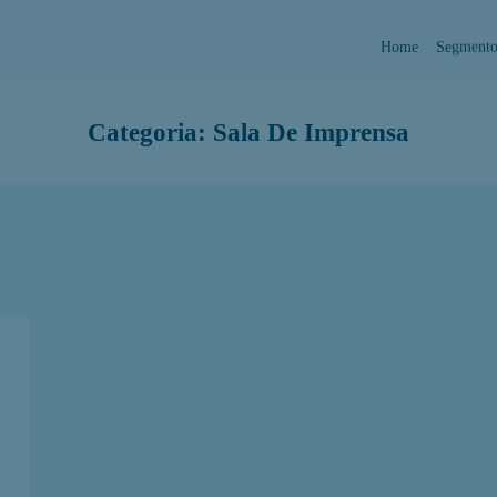
Home
Segmento
Categoria:
Sala De Imprensa
Aprendizado contínuo na saúde é
tema de webinar gratuito da
Healthcare Alliance
Sala de Imprensa
Todos
Healthcare Alliance
Out 4, 2023