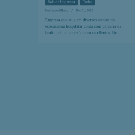
Empresa que atua em diversos setores do
ecossistema hospitalar conta com parceria da
healthtech na conexão com os clientes. No...
O papel das startups na adoção de
soluções digitais na prática clínica
Sala de Imprensa
Todos
Healthcare Alliance
Out 4, 2023