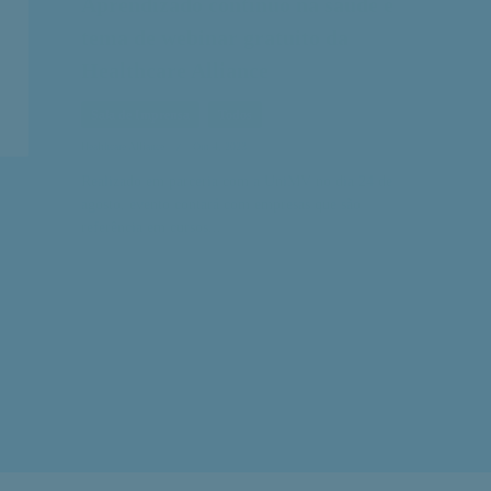
Realizado em parceria com a UniMV no dia 24 de
agosto, evento contará com empresas que são
referência em cursos...