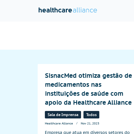
Skip
to
content
SisnacMed otimiza gestão de
medicamentos nas
instituições de saúde com
apoio da Healthcare Alliance
Sala de Imprensa
Todos
Healthcare Alliance
Nov 21, 2023
Empresa que atua em diversos setores do