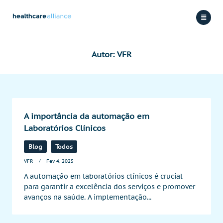
Skip
to
content
Autor:
VFR
A importância da automação em
Laboratórios Clínicos
Blog
Todos
VFR
Fev 4, 2025
A automação em laboratórios clínicos é crucial
para garantir a excelência dos serviços e promover
avanços na saúde. A implementação...