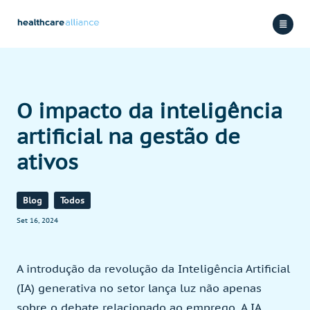
Skip
to
content
O impacto da inteligência
artificial na gestão de
ativos
Blog
Todos
Set 16, 2024
A introdução da revolução da Inteligência Artificial
(IA) generativa no setor lança luz não apenas
sobre o debate relacionado ao emprego. A IA